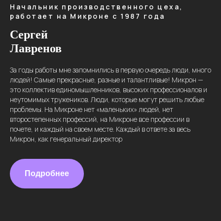
Начальник производственного цеха,
работает на Микроне с 1987 года
Сергей
Лавренов
За годы работы мне запомнились в первую очередь люди, много
людей! Самые прекрасные, разные и талантливые! Микрон —
это коллектив единомышленников, высоких профессионалов и
неутомимых тружеников. Люди, которые могут решить любые
Есть вопросы?
проблемы. На Микроне нет «маленьких» людей, нет
второстепенных профессий, на Микроне все профессии в
почете, и каждый на своем месте. Каждый в ответе за весь
Заполни форму
Микрон, как генеральный директор
Отдел подбора персонала АО "Микрон"
8-800-200-71-29
Подробнее
pro@mikron.ru
Политика в отношении обработки